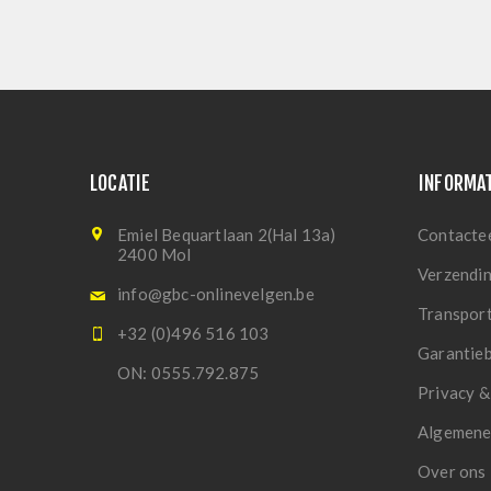
LOCATIE
INFORMA
Emiel Bequartlaan 2(Hal 13a)
Contacte
2400 Mol
Verzendi
info@gbc-onlinevelgen.be
Transpor
+32 (0)496 516 103
Garantie
ON: 0555.792.875
Privacy &
Algemene
Over ons