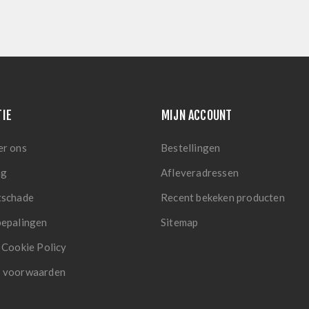
TIE
MIJN ACCOUNT
er ons
Bestellingen
ng
Afleveradressen
tschade
Recent bekeken producten
bepalingen
Sitemap
 Cookie Policy
 voorwaarden