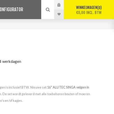
WINKELWAGEN
0
ONFIGURATOR
€0,00 INCL. BTW
 4 werkdagen
lgen is inclusief BTW. Nieuwe set
16" ALUTEC SINGA velgen in
n. De set wordt geleverd met alle toebehoren bouten of moeren
's en/of kapjes.