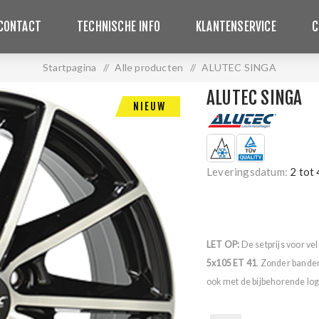
CONTACT
TECHNISCHE INFO
KLANTENSERVICE
C
Startpagina
/
Alle producten
/
ALUTEC SINGA
ALUTEC SINGA
NIEUW
Leveringsdatum:
2 tot
LET OP:
De setprijs voor ve
5x105 ET 41
. Zonder bande
ook met de bijbehorende logo