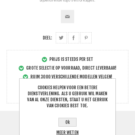
bijbehorende logo's en/of kapjes.
DEEL:
PRIJS IS STEEDS PER SET
GROTE SELECTIE OP VOORRAAD, DIRECT LEVERBAAR!
RUIM 3000 VERSCHILLENDE MODELLEN VELGEN!
VEILIG BESTELLEN EN BETALEN!
COOKIES HELPEN VOOR EEN BETERE
DIENSTVERLENING. ALS U GEBRUIK WIL MAKEN
SNELLE EN DIRECTE SERVICE!
VAN AL ONZE DIENSTEN, STAAT U HET GEBRUIK
VAN COOKIES BEST TOE.
Ok
SPECIFICATIES
MEER WETEN