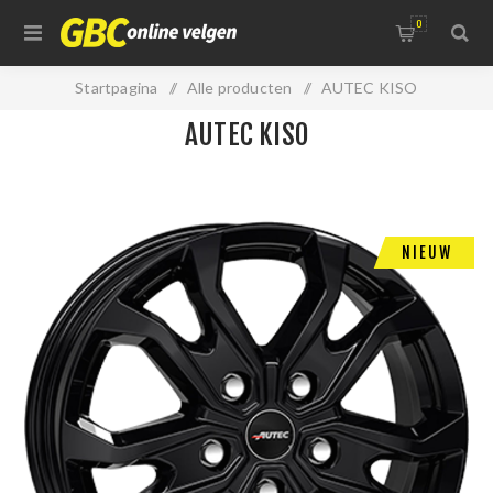
0
Startpagina
/
Alle producten
/
AUTEC KISO
AUTEC KISO
NIEUW