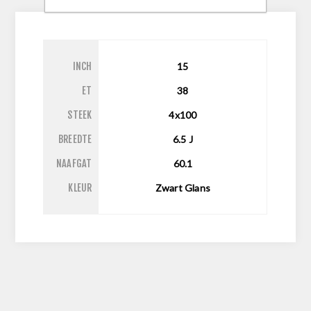
INCH
15
ET
38
STEEK
4x100
BREEDTE
6.5
J
NAAFGAT
60.1
KLEUR
Zwart Glans