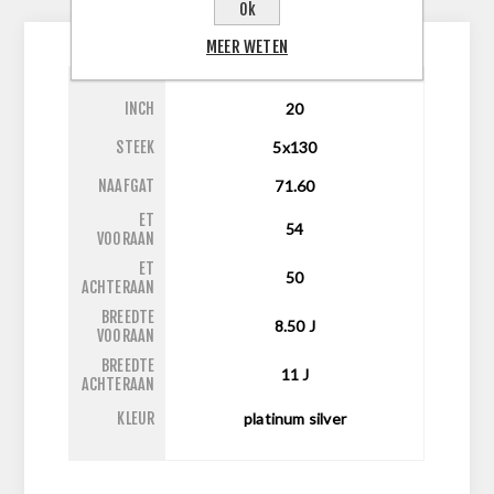
CONTACTEER ONS
Ok
MEER WETEN
INCH
20
STEEK
5x130
NAAFGAT
71.60
ET
54
VOORAAN
ET
50
ACHTERAAN
BREEDTE
8.50
J
VOORAAN
BREEDTE
11
J
ACHTERAAN
KLEUR
platinum silver