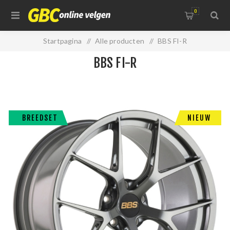
0
Startpagina
/
Alle producten
/
BBS FI-R
BBS FI-R
BREEDSET
NIEUW