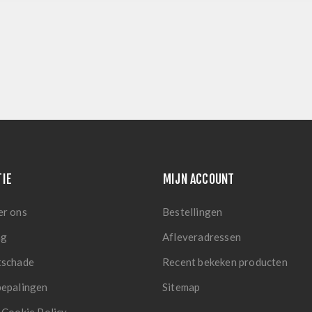
TIE
MIJN ACCOUNT
er ons
Bestellingen
ng
Afleveradressen
tschade
Recent bekeken producten
bepalingen
Sitemap