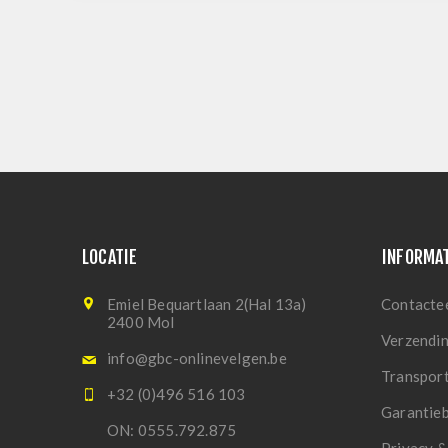
LOCATIE
INFORMA
Emiel Bequartlaan 2(Hal 13a)
Contacte
2400 Mol
Verzendi
info@gbc-onlinevelgen.be
Transpor
+32 (0)496 516 103
Garantie
ON: 0555.792.875