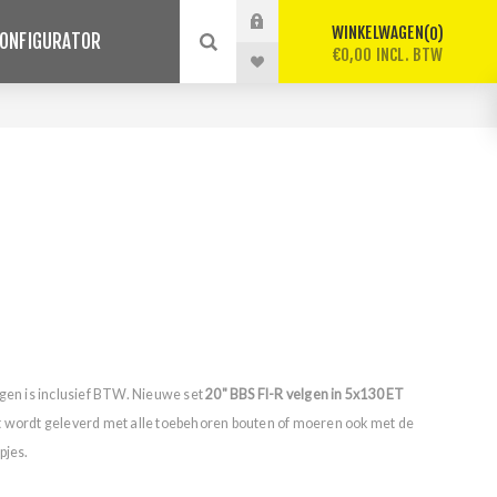
WINKELWAGEN
0
ONFIGURATOR
€0,00 INCL. BTW
lgen is inclusief BTW. Nieuwe set
20" BBS FI-R velgen in 5x130 ET
t wordt geleverd met alle toebehoren bouten of moeren ook met de
pjes.