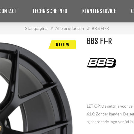
CONTACT
TECHNISCHE INFO
KLANTENSERVICE
C
Startpagina
/
Alle producten
/
BBS FI-R
BBS FI-R
NIEUW
LET OP:
De setprijs voor ve
61.0
. Zonder banden. De se
bijbehorende logo's en/of ka