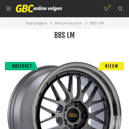
0
Startpagina
/
Alle producten
/
BBS LM
BBS LM
BREEDSET
NIEUW