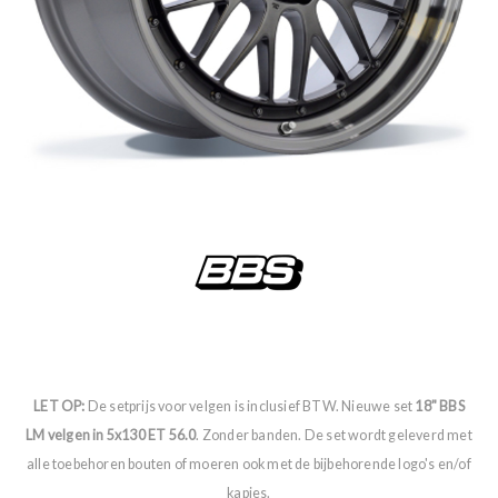
LET OP:
De setprijs voor velgen is inclusief BTW. Nieuwe set
18" BBS
LM velgen in 5x130 ET 56.0
. Zonder banden. De set wordt geleverd met
alle toebehoren bouten of moeren ook met de bijbehorende logo's en/of
kapjes.