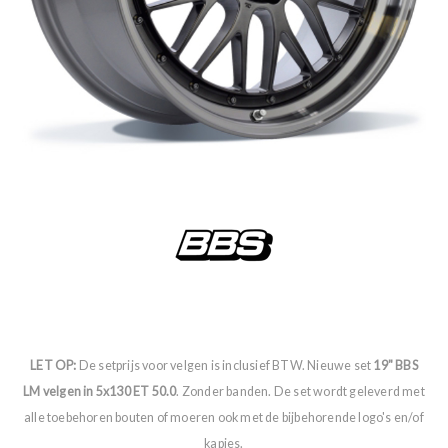
LET OP:
De setprijs voor velgen is inclusief BTW. Nieuwe set
19" BBS
LM velgen in 5x130 ET 50.0
. Zonder banden. De set wordt geleverd met
alle toebehoren bouten of moeren ook met de bijbehorende logo's en/of
kapjes.