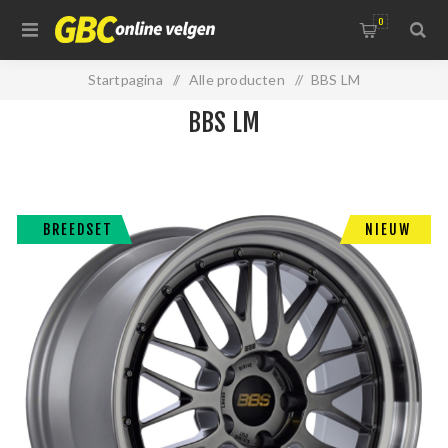
0
Startpagina
/
Alle producten
/
BBS LM
BBS LM
BREEDSET
NIEUW