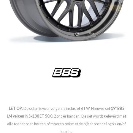
LET OP:
De setprijs voor velgen is inclusief BTW. Nieuwe set
19" BBS
LM velgen in 5x130 ET 50.0
. Zonder banden. De set wordt geleverd met
alle toebehoren bouten of moeren ook met de bijbehorende logo's en/of
kapjes.