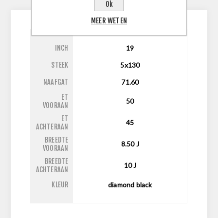
CONTACTEER ONS
Ok
MEER WETEN
INCH
19
STEEK
5x130
NAAFGAT
71.60
ET
50
VOORAAN
ET
45
ACHTERAAN
BREEDTE
8.50
J
VOORAAN
BREEDTE
10
J
ACHTERAAN
KLEUR
diamond black