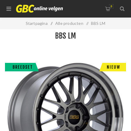
0
Startpagina
/
Alle producten
/
BBS LM
BBS LM
BREEDSET
NIEUW