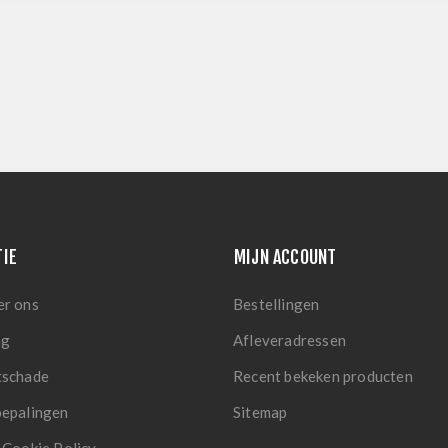
TIE
MIJN ACCOUNT
er ons
Bestellingen
ng
Afleveradressen
tschade
Recent bekeken producten
bepalingen
Sitemap