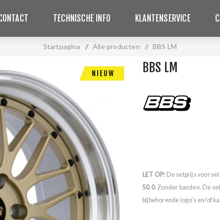
CONTACT
TECHNISCHE INFO
KLANTENSERVICE
C
Startpagina
/
Alle producten
/
BBS LM
BBS LM
NIEUW
LET OP:
De setprijs voor ve
50.0
. Zonder banden. De se
bijbehorende logo's en/of ka