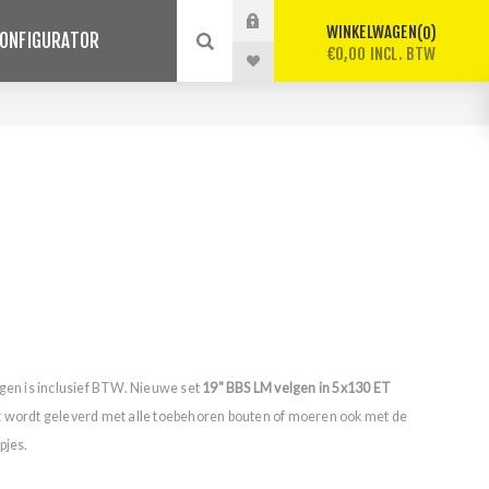
WINKELWAGEN
0
ONFIGURATOR
€0,00 INCL. BTW
lgen is inclusief BTW. Nieuwe set
19" BBS LM velgen in 5x130 ET
t wordt geleverd met alle toebehoren bouten of moeren ook met de
pjes.