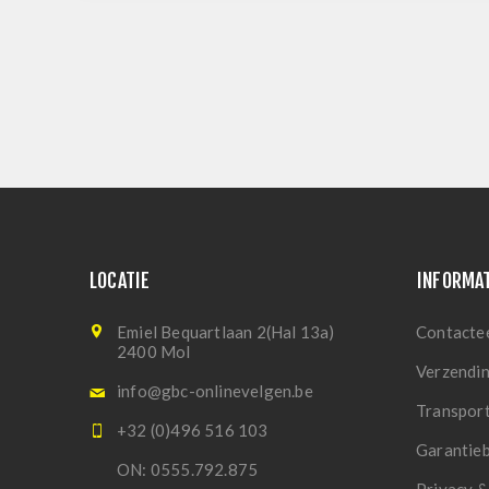
LOCATIE
INFORMA
Emiel Bequartlaan 2(Hal 13a)
Contacte
2400 Mol
Verzendi
info@gbc-onlinevelgen.be
Transpor
+32 (0)496 516 103
Garantie
ON: 0555.792.875