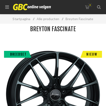
0
Startpagina
/
Alle producten
/
Breyton Fascinate
BREYTON FASCINATE
BREEDSET
NIEUW