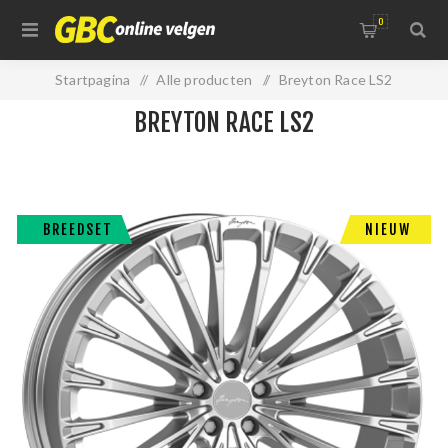
0
Startpagina
/
Alle producten
/
Breyton Race LS2
BREYTON RACE LS2
BREEDSET
NIEUW