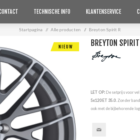
CONTACT
TECHNISCHE INFO
KLANTENSERVICE
C
Startpagina
/
Alle producten
/
Breyton Spirit R
BREYTON SPIRIT
NIEUW
LET OP:
De setprijs voor ve
5x120 ET 35.0
. Zonder band
ook met de bijbehorende logo