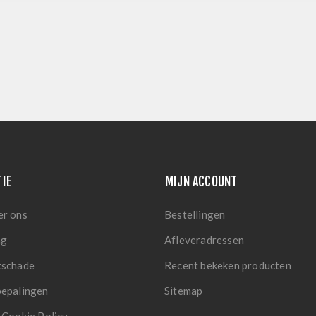
TIE
MIJN ACCOUNT
er ons
Bestellingen
ng
Afleveradressen
tschade
Recent bekeken producten
bepalingen
Sitemap