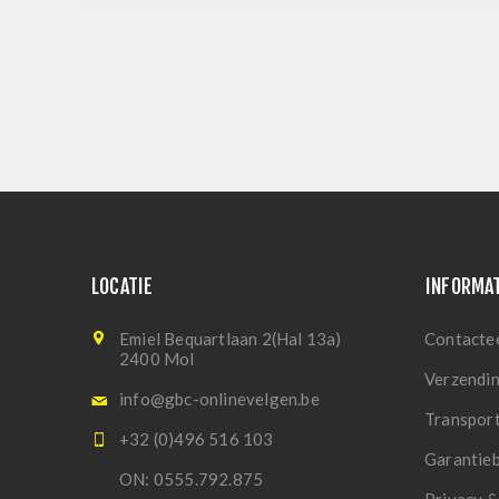
LOCATIE
INFORMA
Emiel Bequartlaan 2(Hal 13a)
Contacte
2400 Mol
Verzendi
info@gbc-onlinevelgen.be
Transpor
+32 (0)496 516 103
Garantie
ON: 0555.792.875