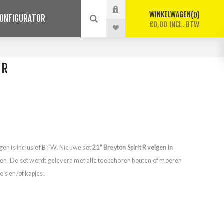
WINKELWAGEN
0
ONFIGURATOR
€0,00 INCL. BTW
 R
lgen is inclusief BTW. Nieuwe set
21" Breyton Spirit R velgen in
en. De set wordt geleverd met alle toebehoren bouten of moeren
's en/of kapjes.