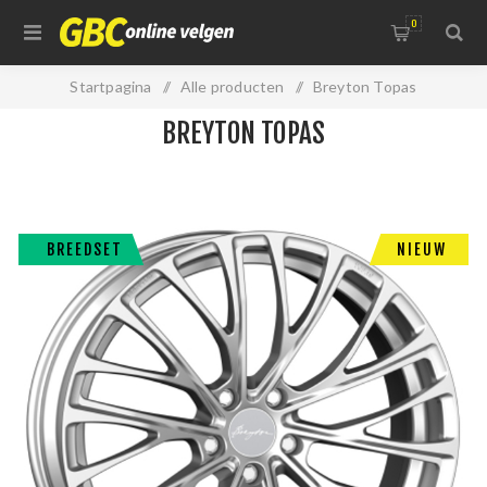
0
Startpagina
/
Alle producten
/
Breyton Topas
BREYTON TOPAS
BREEDSET
NIEUW