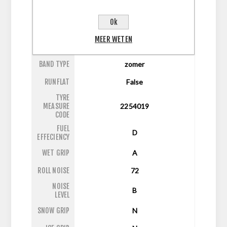
ASPECT
40
RATIO
Ok
DIAMETER
19
MEER WETEN
LI/SI
93Y
BAND TYPE
zomer
RUNFLAT
False
TYRE
MEASURE
2254019
CODE
FUEL
D
EFFECIENCY
WET GRIP
A
ROLL NOISE
72
NOISE
B
LEVEL
SNOW GRIP
N