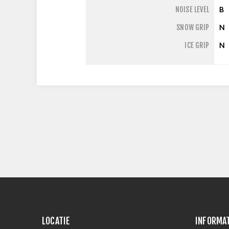
NOISE LEVEL
B
SNOW GRIP
N
ICE GRIP
N
LOCATIE
INFORMA