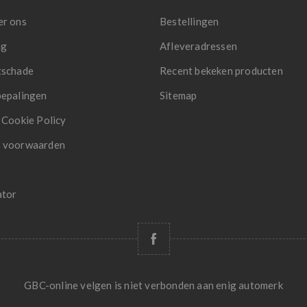
er ons
Bestellingen
ng
Afleveradressen
tschade
Recent bekeken producten
bepalingen
Sitemap
 Cookie Policy
 voorwaarden
ator
GBC-online velgen is niet verbonden aan enig automerk