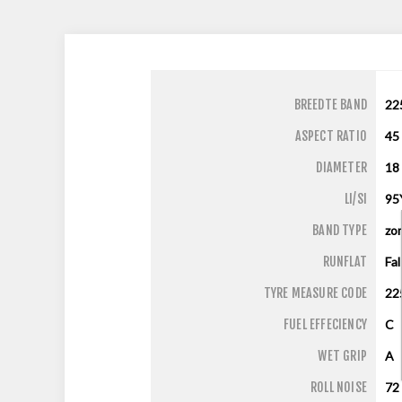
BREEDTE BAND
22
ASPECT RATIO
45
DIAMETER
18
LI/SI
95
BAND TYPE
zo
RUNFLAT
Fa
TYRE MEASURE CODE
22
FUEL EFFECIENCY
C
WET GRIP
A
ROLL NOISE
72