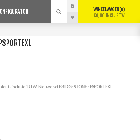
WINKELWAGEN
0
ONFIGURATOR
€0,00 INCL. BTW
PSPORTEXL
nden is inclusief BTW. Nieuwe set
BRIDGESTONE - PSPORTEXL