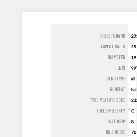
BREEDTE BAND
23
ASPECT RATIO
45
DIAMETER
19
LI/SI
99
BAND TYPE
all
RUNFLAT
Fa
TYRE MEASURE CODE
23
FUEL EFFECIENCY
C
WET GRIP
B
ROLL NOISE
70