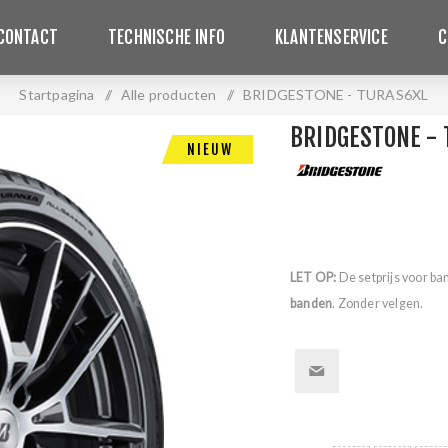
CONTACT
TECHNISCHE INFO
KLANTENSERVICE
C
Startpagina
/
Alle producten
/
BRIDGESTONE - TURAS6XL
BRIDGESTONE -
NIEUW
LET OP:
De setprijs voor ba
banden
. Zonder velgen.