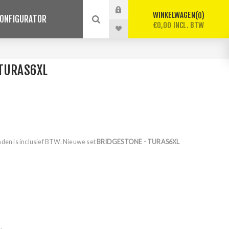
WINKELWAGEN
0
ONFIGURATOR
€0,00 INCL. BTW
 TURAS6XL
nden is inclusief BTW. Nieuwe set
BRIDGESTONE - TURAS6XL