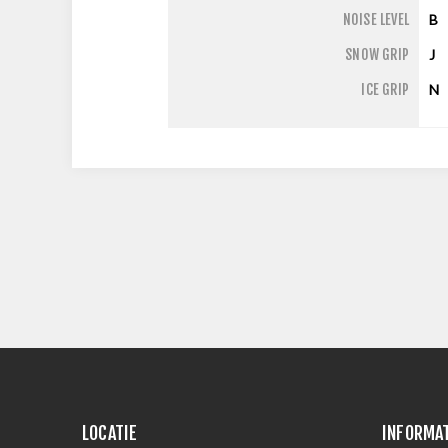
NOISE LEVEL
B
SNOW GRIP
J
ICE GRIP
N
LOCATIE
INFORMA