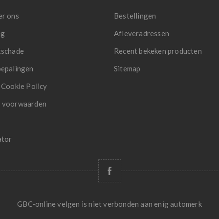
er ons
Bestellingen
ng
Afleveradressen
tschade
Recent bekeken producten
bepalingen
Sitemap
 Cookie Policy
 voorwaarden
ator
GBC-online velgen is niet verbonden aan enig automerk