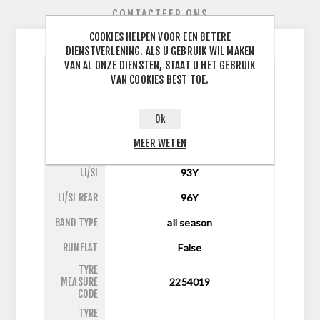
CONTACTEER ONS
COOKIES HELPEN VOOR EEN BETERE
DIENSTVERLENING. ALS U GEBRUIK WIL MAKEN
VAN AL ONZE DIENSTEN, STAAT U HET GEBRUIK
VAN COOKIES BEST TOE.
BREEDTE
225
J
BAND
ASPECT
40
Ok
RATIO
MEER WETEN
DIAMETER
19
LI/SI
93Y
LI/SI REAR
96Y
BAND TYPE
all season
RUNFLAT
False
TYRE
MEASURE
2254019
CODE
TYRE