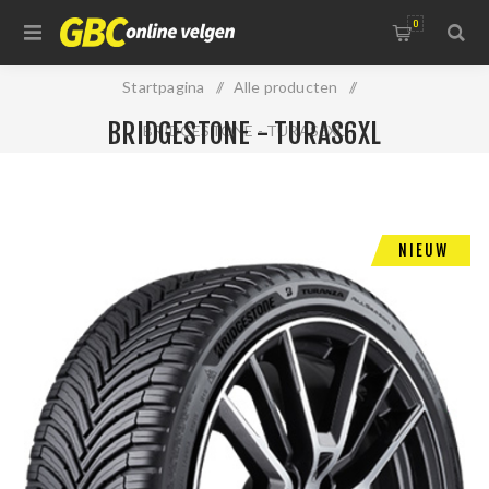
0
Startpagina
/
Alle producten
/
BRIDGESTONE - TURAS6XL
BRIDGESTONE - TURAS6XL
NIEUW