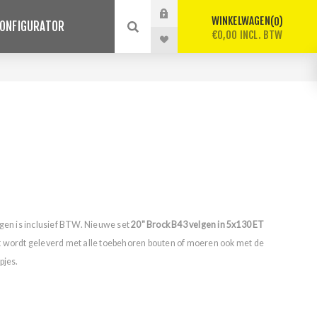
WINKELWAGEN
0
ONFIGURATOR
€0,00 INCL. BTW
lgen is inclusief BTW. Nieuwe set
20" Brock B43 velgen in 5x130 ET
t wordt geleverd met alle toebehoren bouten of moeren ook met de
pjes.