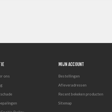
TIE
MIJN ACCOUNT
er ons
Bestellingen
ng
Afleveradressen
tschade
Recent bekeken producten
bepalingen
Sitemap