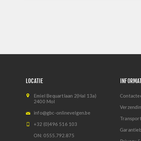
LOCATIE
INFORMA
Emiel Bequartlaan 2(Hal 13a)
Contacte
2400 Mol
Verzendi
info@gbc-onlinevelgen.be
Transpor
+32 (0)496 516 103
Garantie
ON: 0555.792.875