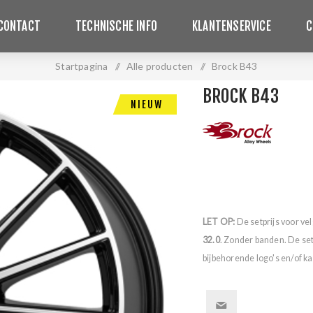
CONTACT
TECHNISCHE INFO
KLANTENSERVICE
C
Startpagina
/
Alle producten
/
Brock B43
BROCK B43
NIEUW
LET OP:
De setprijs voor ve
32.0
. Zonder banden. De se
bijbehorende logo's en/of ka