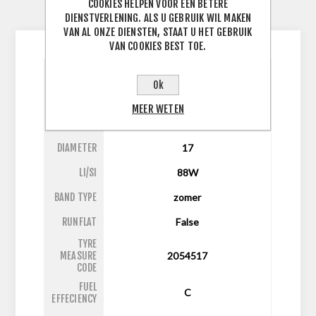
COOKIES HELPEN VOOR EEN BETERE
CONTACTEER ONS
DIENSTVERLENING. ALS U GEBRUIK WIL MAKEN
VAN AL ONZE DIENSTEN, STAAT U HET GEBRUIK
VAN COOKIES BEST TOE.
BREEDTE
Ok
205
J
BAND
MEER WETEN
ASPECT
45
RATIO
DIAMETER
17
LI/SI
88W
BAND TYPE
zomer
RUNFLAT
False
TYRE
MEASURE
2054517
CODE
FUEL
C
EFFECIENCY