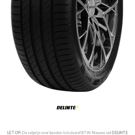
LET OP:
De setprijs voor banden is inclusief BTW. Nieuwe set
DELINTE