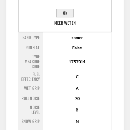
ASPECT
70
RATIO
Ok
DIAMETER
14
MEER WETEN
LI/SI
88T
BAND TYPE
zomer
RUNFLAT
False
TYRE
MEASURE
1757014
CODE
FUEL
C
EFFECIENCY
WET GRIP
A
ROLL NOISE
70
NOISE
B
LEVEL
SNOW GRIP
N