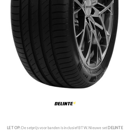
LET OP:
De setprijs voor banden is inclusief BTW. Nieuwe set
DELINTE