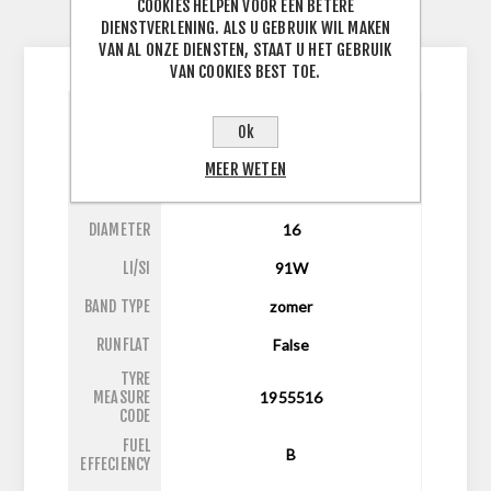
COOKIES HELPEN VOOR EEN BETERE
CONTACTEER ONS
DIENSTVERLENING. ALS U GEBRUIK WIL MAKEN
VAN AL ONZE DIENSTEN, STAAT U HET GEBRUIK
VAN COOKIES BEST TOE.
BREEDTE
Ok
195
J
BAND
MEER WETEN
ASPECT
55
RATIO
DIAMETER
16
LI/SI
91W
BAND TYPE
zomer
RUNFLAT
False
TYRE
MEASURE
1955516
CODE
FUEL
B
EFFECIENCY