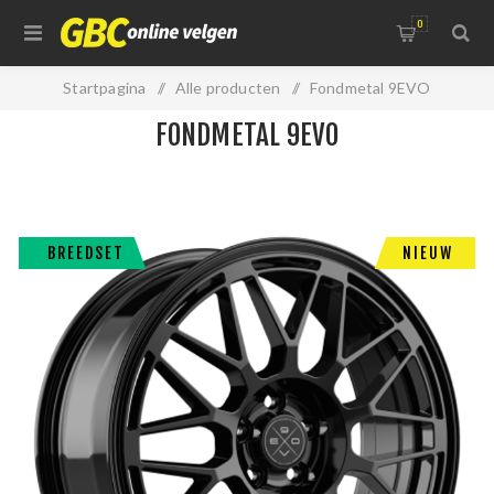
0
Startpagina
/
Alle producten
/
Fondmetal 9EVO
FONDMETAL 9EVO
BREEDSET
NIEUW