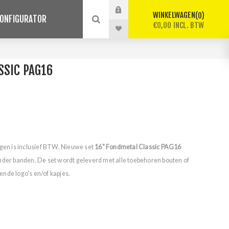
WINKELWAGEN
0
ONFIGURATOR
€0,00 INCL. BTW
SSIC PAG16
lgen is inclusief BTW. Nieuwe set
16" Fondmetal Classic PAG16
nder banden. De set wordt geleverd met alle toebehoren bouten of
nde logo's en/of kapjes.