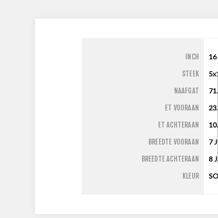
INCH
16
STEEK
5x
NAAFGAT
71
ET VOORAAN
23
ET ACHTERAAN
10
BREEDTE VOORAAN
7
J
BREEDTE ACHTERAAN
8
J
KLEUR
SO