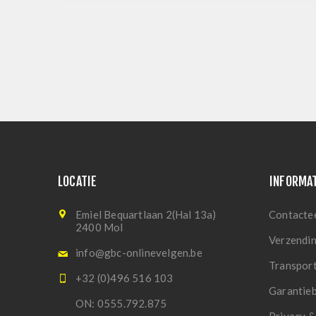
LOCATIE
INFORMA
Emiel Bequartlaan 2(Hal 13a)
Contacte
2400 Mol
Verzendi
info@gbc-onlinevelgen.be
Transpor
+32 (0)496 516 103
Garantie
ON: 0555.792.875