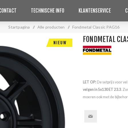
CONTACT
TECHNISCHE INFO
KLANTENSERVICE
C
Startpagina
/
Alle producten
/
Fondmetal Classic PAG16
FONDMETAL CLA
NIEUW
LET OP:
De setprijs voor ve
velgen in 5x130 ET 23.3
. Zo
moeren ook met de bijbehore