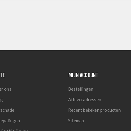
TIE
MIJN ACCOUNT
er ons
Bestellingen
ng
Afleveradressen
tschade
Recent bekeken producten
bepalingen
Sitemap