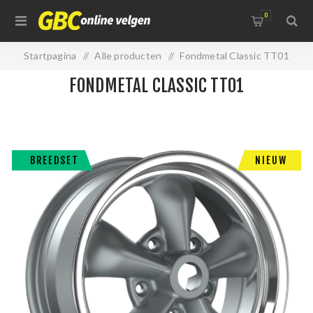
0
Startpagina
/
Alle producten
/
Fondmetal Classic TT01
FONDMETAL CLASSIC TT01
BREEDSET
NIEUW