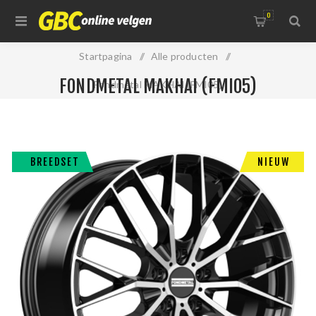
0
Startpagina
/
Alle producten
/
FONDMETAL MAKHAI (FMI05)
Fondmetal MAKHAI (FMI05)
BREEDSET
NIEUW