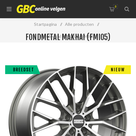
0
Startpagina
/
Alle producten
/
FONDMETAL MAKHAI (FMI05)
Fondmetal MAKHAI (FMI05)
BREEDSET
NIEUW