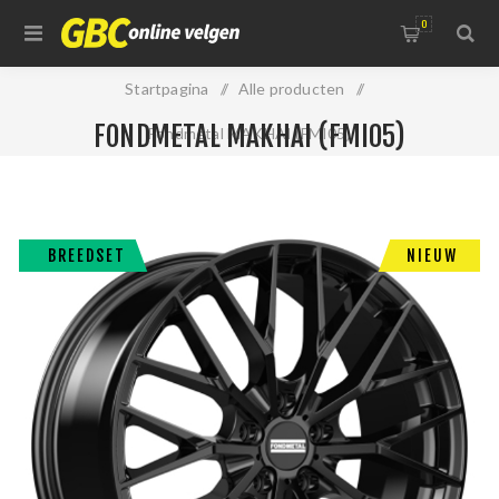
0
Startpagina
/
Alle producten
/
FONDMETAL MAKHAI (FMI05)
Fondmetal MAKHAI (FMI05)
BREEDSET
NIEUW