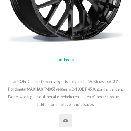
Fondmetal
LET OP:
De setprijs voor velgen is inclusief BTW. Nieuwe set
21"
Fondmetal MAKHAI (FMI05) velgen in 5x130 ET 45.0
. Zonder banden.
De set wordt geleverd met alle toebehoren bouten of moeren ook met
de bijbehorende logo's en/of kapjes.