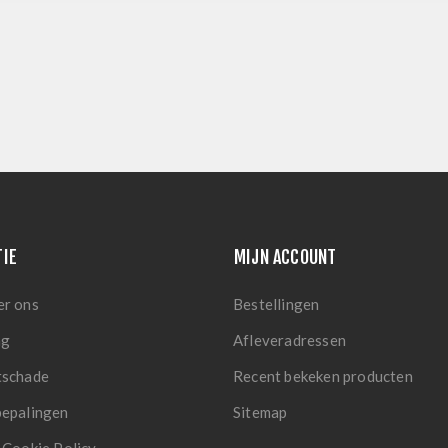
TIE
MIJN ACCOUNT
er ons
Bestellingen
ng
Afleveradressen
tschade
Recent bekeken producten
bepalingen
Sitemap