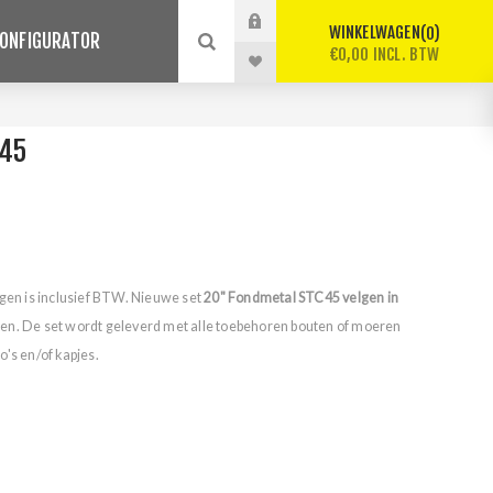
WINKELWAGEN
0
ONFIGURATOR
€0,00 INCL. BTW
45
lgen is inclusief BTW. Nieuwe set
20" Fondmetal STC45 velgen in
en. De set wordt geleverd met alle toebehoren bouten of moeren
's en/of kapjes.