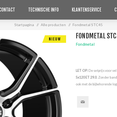
CONTACT
TECHNISCHE INFO
KLANTENSERVICE
C
Startpagina
/
Alle producten
/
Fondmetal STC45
FONDMETAL STC
NIEUW
Fondmetal
LET OP:
De setprijs voor ve
5x120 ET 29.0
. Zonder band
ook met de bijbehorende logo