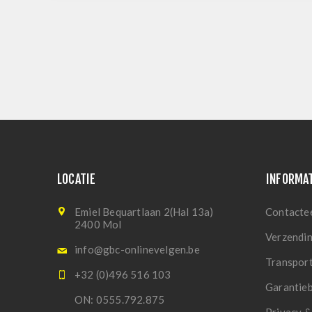
LOCATIE
INFORMA
Emiel Bequartlaan 2(Hal 13a)
Contacte
2400 Mol
Verzendi
info@gbc-onlinevelgen.be
Transpor
+32 (0)496 516 103
Garantie
ON: 0555.792.875