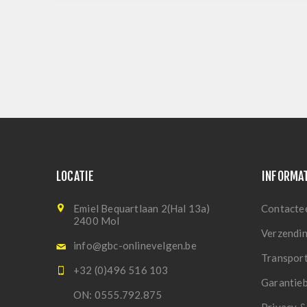
LOCATIE
INFORMA
Emiel Bequartlaan 2(Hal 13a)
Contacte
2400 Mol
Verzendi
info@gbc-onlinevelgen.be
Transpor
+32 (0)496 516 103
Garantie
ON: 0555.792.875