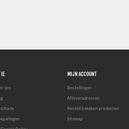
TIE
MIJN ACCOUNT
er ons
Bestellingen
ng
Afleveradressen
tschade
Recent bekeken producten
bepalingen
Sitemap