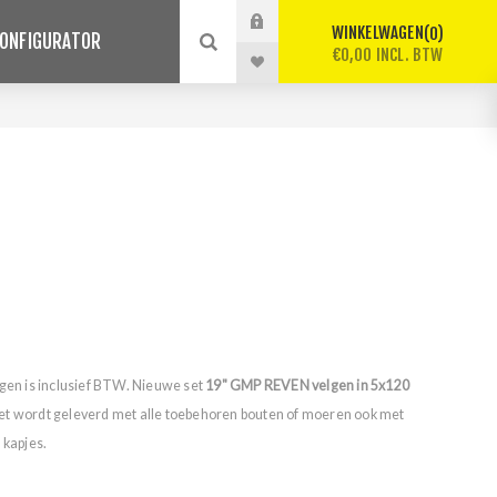
WINKELWAGEN
0
ONFIGURATOR
€0,00 INCL. BTW
lgen is inclusief BTW. Nieuwe set
19" GMP REVEN velgen in 5x120
et wordt geleverd met alle toebehoren bouten of moeren ook met
 kapjes.