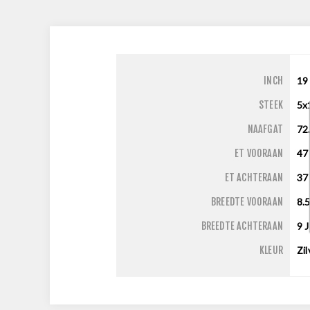
INCH
19
STEEK
5x
NAAFGAT
72
ET VOORAAN
47
ET ACHTERAAN
37
BREEDTE VOORAAN
8.
BREEDTE ACHTERAAN
9
J
KLEUR
Zil