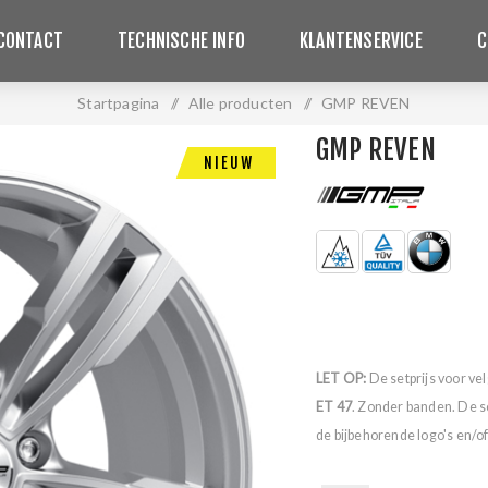
CONTACT
TECHNISCHE INFO
KLANTENSERVICE
C
Startpagina
/
Alle producten
/
GMP REVEN
GMP REVEN
NIEUW
LET OP:
De setprijs voor ve
ET 47
. Zonder banden. De s
de bijbehorende logo's en/of