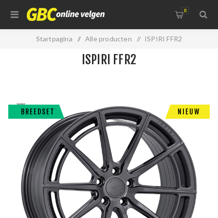
0
Startpagina
/
Alle producten
/
ISPIRI FFR2
ISPIRI FFR2
BREEDSET
NIEUW