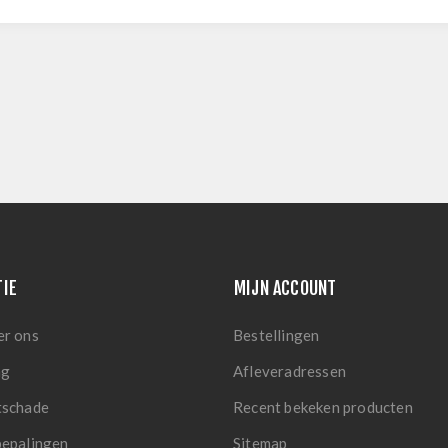
TIE
MIJN ACCOUNT
er ons
Bestellingen
ng
Afleveradressen
tschade
Recent bekeken producten
bepalingen
Sitemap