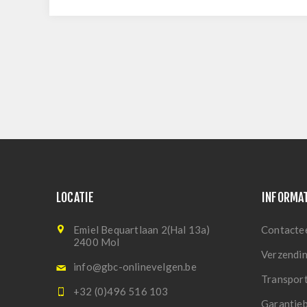
LOCATIE
INFORMA
Emiel Bequartlaan 2(Hal 13a)
Contacte
2400 Mol
Verzendi
info@gbc-onlinevelgen.be
Transpor
+32 (0)496 516 103
Garantie