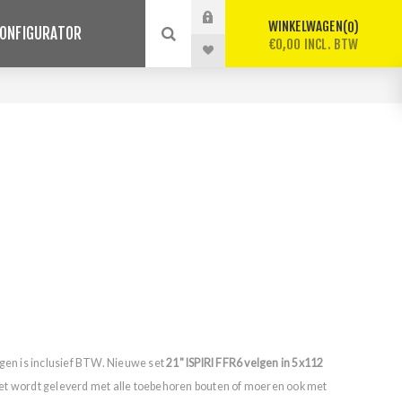
WINKELWAGEN
0
ONFIGURATOR
€0,00 INCL. BTW
lgen is inclusief BTW. Nieuwe set
21" ISPIRI FFR6 velgen in 5x112
et wordt geleverd met alle toebehoren bouten of moeren ook met