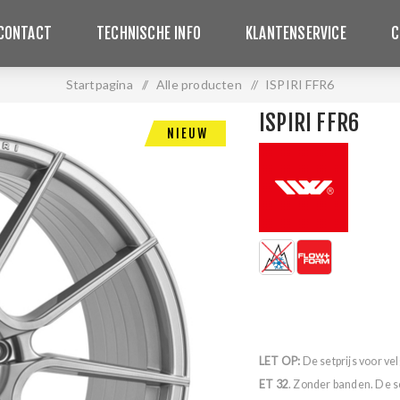
CONTACT
TECHNISCHE INFO
KLANTENSERVICE
C
Startpagina
/
Alle producten
/
ISPIRI FFR6
ISPIRI FFR6
NIEUW
LET OP:
De setprijs voor ve
ET 32
. Zonder banden. De s