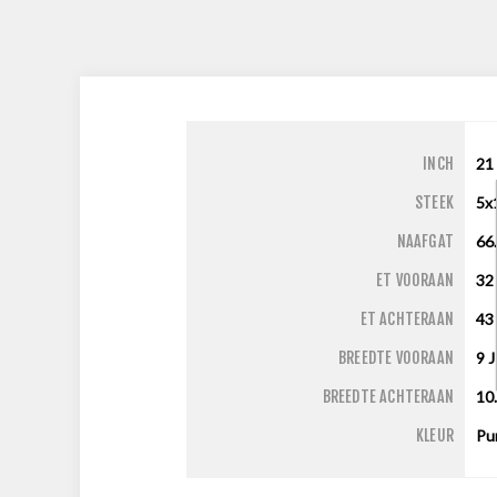
INCH
21
STEEK
5x
NAAFGAT
66
ET VOORAAN
32
ET ACHTERAAN
43
BREEDTE VOORAAN
9
J
BREEDTE ACHTERAAN
10
KLEUR
Pu