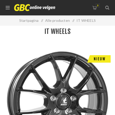
0
Startpagina
/
Alle producten
/
IT WHEELS
IT WHEELS
NIEUW