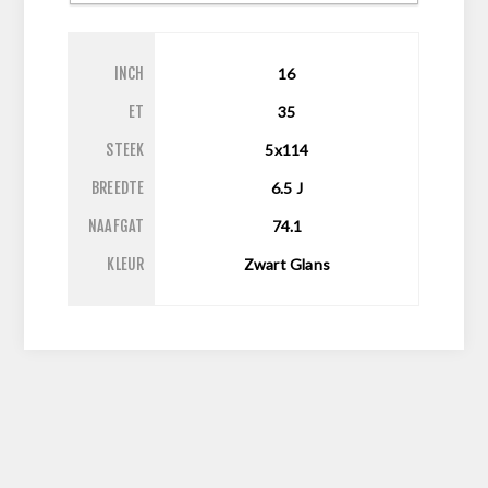
INCH
16
ET
35
STEEK
5x114
BREEDTE
6.5
J
NAAFGAT
74.1
KLEUR
Zwart Glans