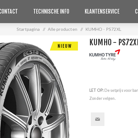
CONTACT
TECHNISCHE INFO
KLANTENSERVICE
C
Startpagina
/
Alle producten
/
KUMHO - PS72XL
KUMHO - PS72X
NIEUW
LET OP:
De setprijs voor ba
Zonder velgen.