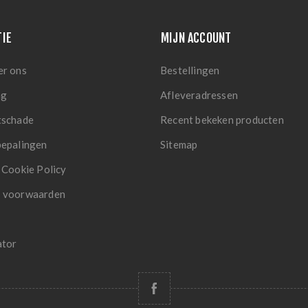
TIE
MIJN ACCOUNT
er ons
Bestellingen
ng
Afleveradressen
tschade
Recent bekeken producten
bepalingen
Sitemap
 Cookie Policy
 voorwaarden
ator