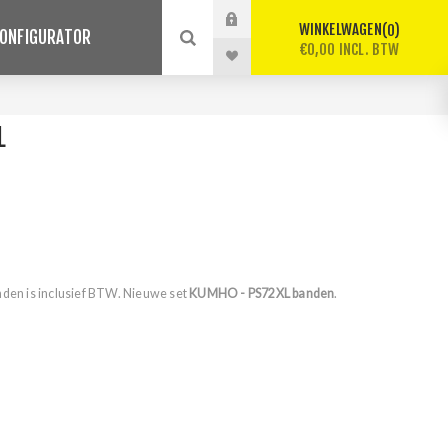
WINKELWAGEN
0
ONFIGURATOR
€0,00 INCL. BTW
L
nden is inclusief BTW. Nieuwe set
KUMHO - PS72XL banden
.