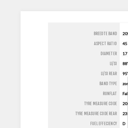
BREEDTE BAND
20
ASPECT RATIO
45
DIAMETER
17
LI/SI
88
LI/SI REAR
95
BAND TYPE
zo
RUNFLAT
Fa
TYRE MEASURE CODE
20
TYRE MEASURE CODE REAR
23
FUEL EFFECIENCY
D