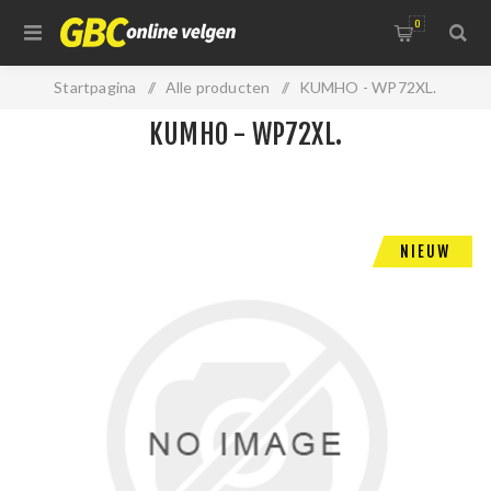
0
Startpagina
/
Alle producten
/
KUMHO - WP72XL.
KUMHO - WP72XL.
NIEUW