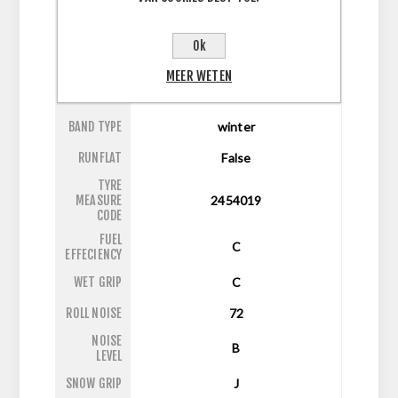
ASPECT
40
RATIO
Ok
DIAMETER
19
MEER WETEN
LI/SI
98V
BAND TYPE
winter
RUNFLAT
False
TYRE
MEASURE
2454019
CODE
FUEL
C
EFFECIENCY
WET GRIP
C
ROLL NOISE
72
NOISE
B
LEVEL
SNOW GRIP
J