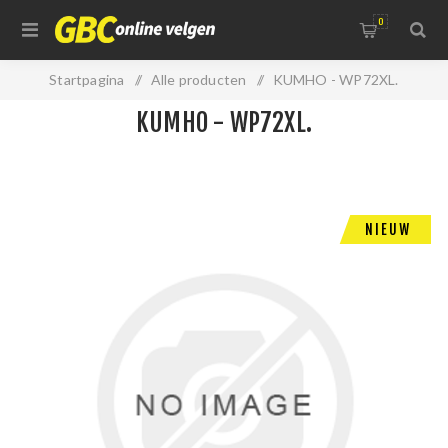
0
Startpagina
/
Alle producten
/
KUMHO - WP72XL.
KUMHO - WP72XL.
NIEUW