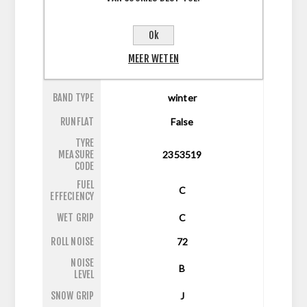
ASPECT
35
RATIO
Ok
DIAMETER
19
MEER WETEN
LI/SI
91W
BAND TYPE
winter
RUNFLAT
False
TYRE
MEASURE
2353519
CODE
FUEL
C
EFFECIENCY
WET GRIP
C
ROLL NOISE
72
NOISE
B
LEVEL
SNOW GRIP
J