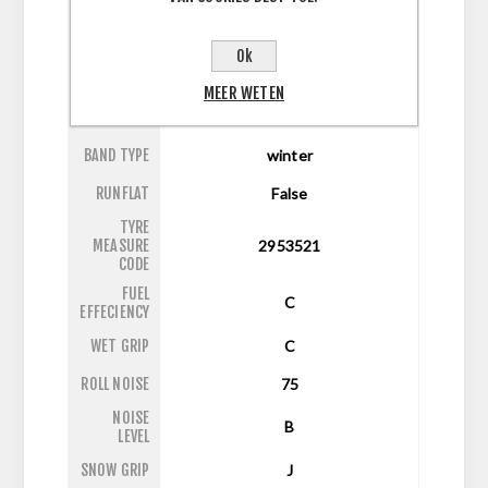
ASPECT
35
RATIO
Ok
DIAMETER
21
MEER WETEN
LI/SI
107V
BAND TYPE
winter
RUNFLAT
False
TYRE
MEASURE
2953521
CODE
FUEL
C
EFFECIENCY
WET GRIP
C
ROLL NOISE
75
NOISE
B
LEVEL
SNOW GRIP
J