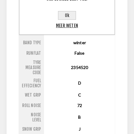
ASPECT
45
RATIO
Ok
DIAMETER
20
MEER WETEN
LI/SI
100W
BAND TYPE
winter
RUNFLAT
False
TYRE
MEASURE
2354520
CODE
FUEL
D
EFFECIENCY
WET GRIP
C
ROLL NOISE
72
NOISE
B
LEVEL
SNOW GRIP
J