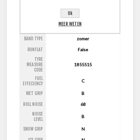
ASPECT
55
RATIO
Ok
DIAMETER
15
MEER WETEN
LI/SI
82V
BAND TYPE
zomer
RUNFLAT
False
TYRE
MEASURE
1855515
CODE
FUEL
C
EFFECIENCY
WET GRIP
B
ROLL NOISE
68
NOISE
B
LEVEL
SNOW GRIP
N
ICE GRIP
N