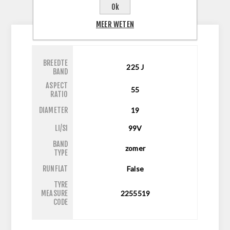
Ok
CONTACTEER ONS
MEER WETEN
BREEDTE
225
J
BAND
ASPECT
55
RATIO
DIAMETER
19
LI/SI
99V
BAND
zomer
TYPE
RUNFLAT
False
TYRE
MEASURE
2255519
CODE