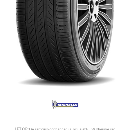
LET OP:
De setprijs voor banden is inclusief BTW. Nieuwe set