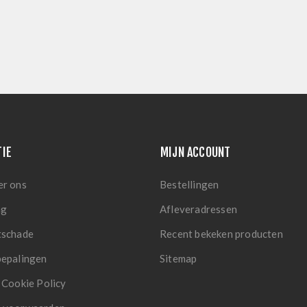
TIE
MIJN ACCOUNT
er ons
Bestellingen
ng
Afleveradressen
tschade
Recent bekeken producten
bepalingen
Sitemap
 Cookie Policy