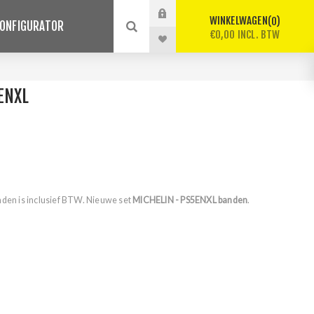
WINKELWAGEN
0
ONFIGURATOR
€0,00 INCL. BTW
ENXL
nden is inclusief BTW. Nieuwe set
MICHELIN - PS5ENXL banden
.