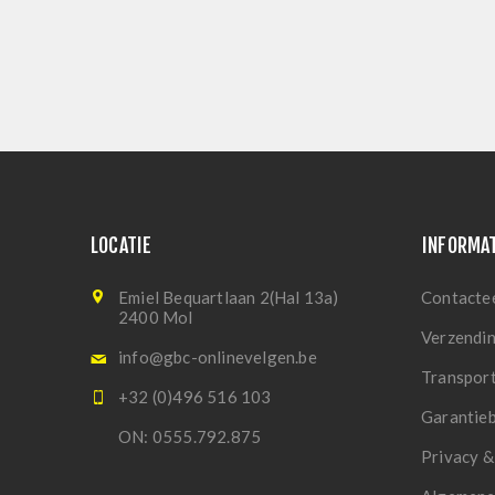
LOCATIE
INFORMA
Emiel Bequartlaan 2(Hal 13a)
Contacte
2400 Mol
Verzendi
info@gbc-onlinevelgen.be
Transpor
+32 (0)496 516 103
Garantie
ON: 0555.792.875
Privacy &