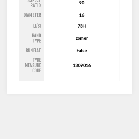
ASPECT
90
RATIO
DIAMETER
16
LI/SI
73H
BAND
zomer
TYPE
RUNFLAT
False
TYRE
MEASURE
1309016
CODE