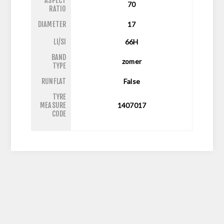
ASPECT
70
RATIO
DIAMETER
17
LI/SI
66H
BAND
zomer
TYPE
RUNFLAT
False
TYRE
MEASURE
1407017
CODE