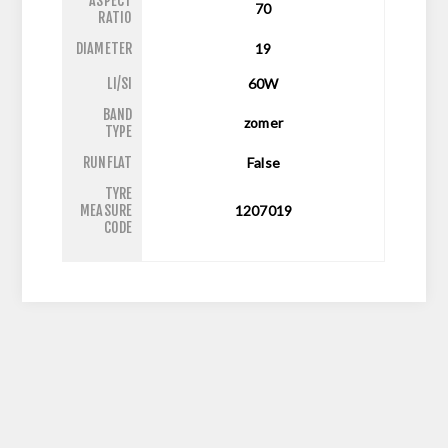
ASPECT
70
RATIO
DIAMETER
19
LI/SI
60W
BAND
zomer
TYPE
RUNFLAT
False
TYRE
MEASURE
1207019
CODE