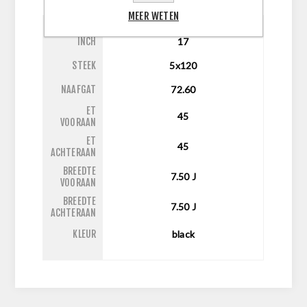
MEER WETEN
INCH
17
STEEK
5x120
NAAFGAT
72.60
ET
45
VOORAAN
ET
45
ACHTERAAN
BREEDTE
7.50
J
VOORAAN
BREEDTE
7.50
J
ACHTERAAN
KLEUR
black