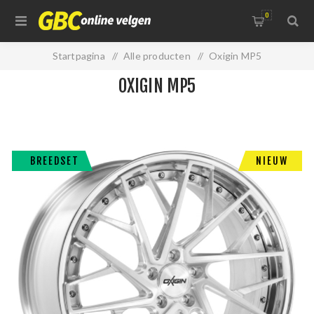
0
Startpagina
/
Alle producten
/
Oxigin MP5
OXIGIN MP5
BREEDSET
NIEUW