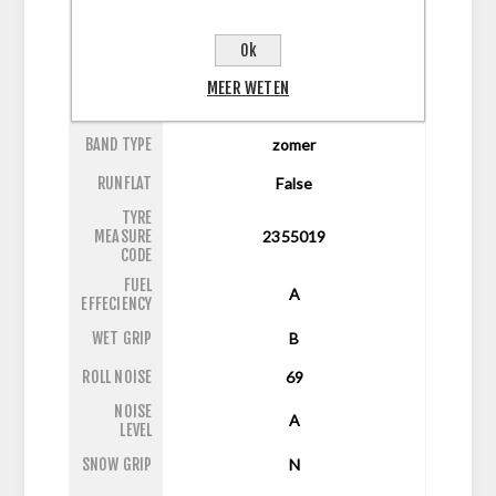
ASPECT
50
RATIO
Ok
DIAMETER
19
MEER WETEN
LI/SI
103W
BAND TYPE
zomer
RUNFLAT
False
TYRE
MEASURE
2355019
CODE
FUEL
A
EFFECIENCY
WET GRIP
B
ROLL NOISE
69
NOISE
A
LEVEL
SNOW GRIP
N