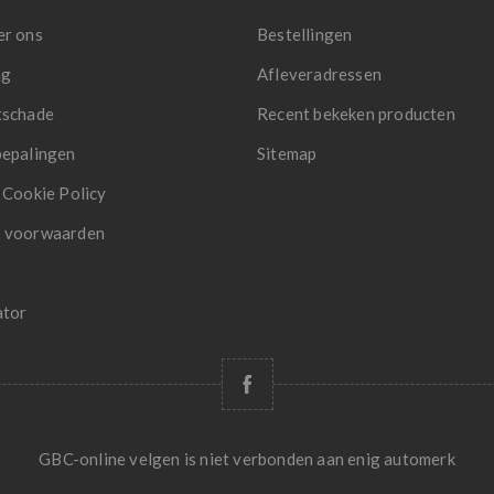
er ons
Bestellingen
ng
Afleveradressen
tschade
Recent bekeken producten
bepalingen
Sitemap
 Cookie Policy
 voorwaarden
ator
GBC-online velgen is niet verbonden aan enig automerk