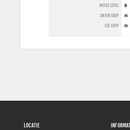
NOISE LEVEL
B
SNOW GRIP
N
ICE GRIP
N
LOCATIE
INFORMA