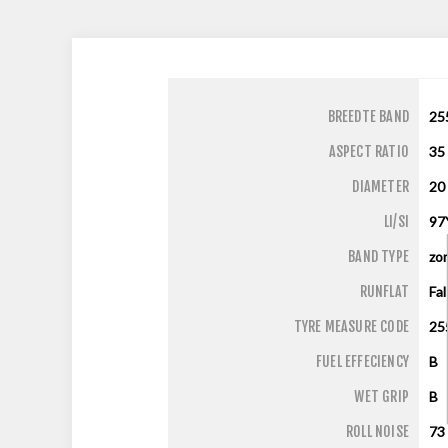
BREEDTE BAND
25
ASPECT RATIO
35
DIAMETER
20
LI/SI
97
BAND TYPE
zo
RUNFLAT
Fa
TYRE MEASURE CODE
25
FUEL EFFECIENCY
B
WET GRIP
B
ROLL NOISE
73