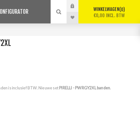
WINKELWAGEN
0
ONFIGURATOR
€0,00 INCL. BTW
Y2XL
nden is inclusief BTW. Nieuwe set
PIRELLI - PWRGY2XL banden
.