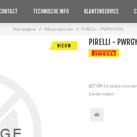
CONTACT
TECHNISCHE INFO
KLANTENSERVICE
C
Startpagina
/
Alle producten
/
PIRELLI - PWRGY2XL
PIRELLI - PWRG
NIEUW
LET OP:
De setprijs voor ba
Zonder velgen.