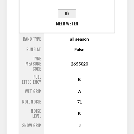
ASPECT
50
RATIO
Ok
DIAMETER
20
MEER WETEN
LI/SI
111Y
BAND TYPE
all season
RUNFLAT
False
TYRE
MEASURE
2655020
CODE
FUEL
B
EFFECIENCY
WET GRIP
A
ROLL NOISE
71
NOISE
B
LEVEL
SNOW GRIP
J