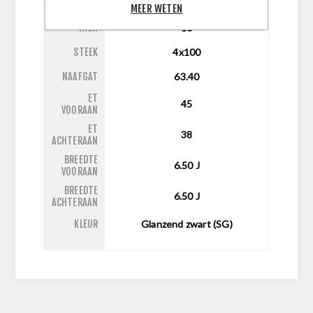
MEER WETEN
INCH
16
STEEK
4x100
NAAFGAT
63.40
ET
45
VOORAAN
ET
38
ACHTERAAN
BREEDTE
6.50
J
VOORAAN
BREEDTE
6.50
J
ACHTERAAN
KLEUR
Glanzend zwart (SG)