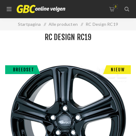
0
Startpagina
/
Alle producten
/
RC Design RC19
RC DESIGN RC19
BREEDSET
NIEUW