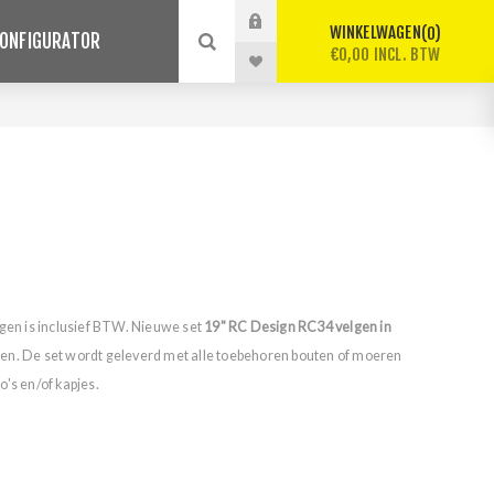
WINKELWAGEN
0
ONFIGURATOR
€0,00 INCL. BTW
lgen is inclusief BTW. Nieuwe set
19" RC Design RC34 velgen in
en. De set wordt geleverd met alle toebehoren bouten of moeren
's en/of kapjes.