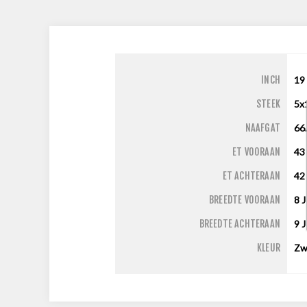
INCH
19
STEEK
5x
NAAFGAT
66
ET VOORAAN
43
ET ACHTERAAN
42
BREEDTE VOORAAN
8
J
BREEDTE ACHTERAAN
9
J
KLEUR
Zw