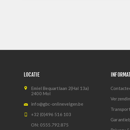
LOCATIE
INFORMA
Emiel Bequartlaan 2(Hal 13a)
Contacte
2400 Mol
Verzendi
info@gbc-onlinevelgen.be
Transpor
+32 (0)496 516 103
Garantie
ON: 0555.792.875