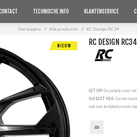
CONTACT
TECHNISCHE INFO
KLANTENSERVICE
C
Startpagina
/
Alle producten
/
RC Design RC34
RC DESIGN RC34
NIEUW
LET OP:
De setprijs voor ve
5x112 ET 43.0
. Zonder band
ook met de bijbehorende logo