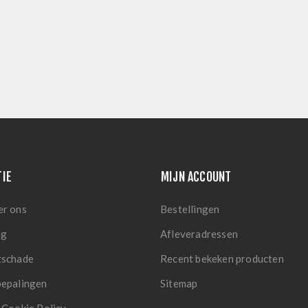
TIE
MIJN ACCOUNT
er ons
Bestellingen
ng
Afleveradressen
tschade
Recent bekeken producten
bepalingen
Sitemap